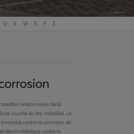
U
V
W
X
Y
Z
 corrosion
rotection anticorrosion de la
 d'une couche de zinc métallisé. Le
, immunisé contre la corrosion de
t électrochimique contre la