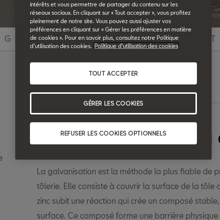
intérêts et vous permettre de partager du contenu sur les
réseaux sociaux. En cliquant sur « Tout accepter », vous profitez
pleinement de notre site. Vous pouvez aussi ajuster vos
préférences en cliquant sur « Gérer les préférences en matière
G
H
I
J
K
L
M
N
O
P
Q
R
S
T
de cookies ». Pour en savoir plus, consultez notre Politique
d’utilisation des cookies.
Politique d’utilisation des cookies
TOUT ACCEPTER
Recherche
GÉRER LES COOKIES
Protection contre la
REFUSER LES COOKIES OPTIONNELS
e
La galvanisation est la méthode la plus fiable de p
tôlerie. Elle consiste à couvrir la surface de la tôle
zinc subit une réaction qui crée un composé stable
surface. Ce composé forme une barrière physique e