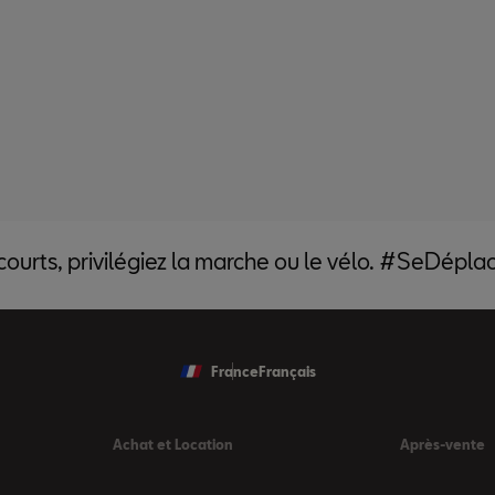
 courts, privilégiez la marche ou le vélo. #SeDépl
France
Français
Achat et Location
Après-vente