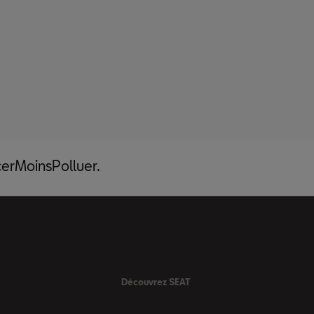
acerMoinsPolluer.
Découvrez SEAT