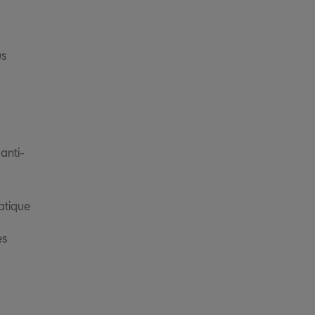
us
 anti-
atique
es