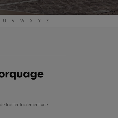
U
V
W
X
Y
Z
morquage
de tracter facilement une