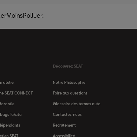
acerMoinsPolluer.
Découvrez SEAT
 atelier
Notre Philosophie
igne SEAT CONNECT
Foire aux questions
Garantie
Glossaire des termes auto
rbags Takata
Contactez-nous
dépendants
Recrutement
etien SEAT
Accessibilité