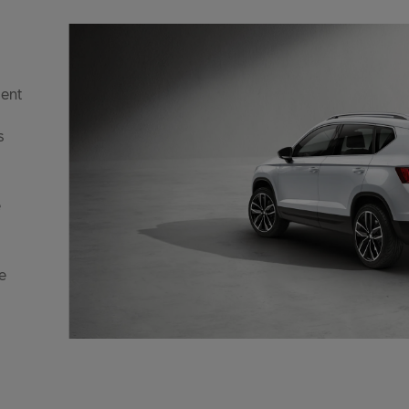
ment
s
e
e