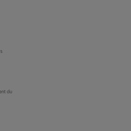
rs
ent du