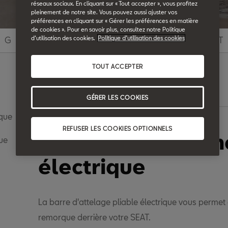
réseaux sociaux. En cliquant sur « Tout accepter », vous profitez
pleinement de notre site. Vous pouvez aussi ajuster vos
préférences en cliquant sur « Gérer les préférences en matière
de cookies ». Pour en savoir plus, consultez notre Politique
d’utilisation des cookies.
Politique d’utilisation des cookies
G
H
I
J
K
L
M
N
O
P
Q
R
S
T
TOUT ACCEPTER
Recherche
GÉRER LES COOKIES
ique
REFUSER LES COOKIES OPTIONNELS
Accessoire de re
ue
électrique
La barre d'attelage pliable électrique vous permet 
remorque derrière votre SEAT.