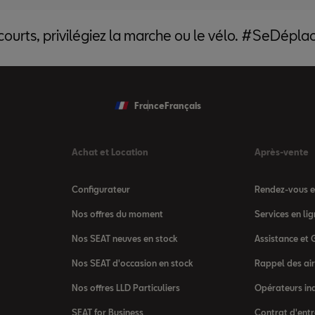
 courts, privilégiez la marche ou le vélo. #SeDépl
France
Français
Achat et Location
Après-vente
Configurateur
Rendez-vous en
Nos offres du moment
Services en l
Nos SEAT neuves en stock
Assistance et 
Nos SEAT d'occasion en stock
Rappel des ai
Nos offres LLD Particuliers
Opérateurs in
SEAT for Business
Contrat d'entr