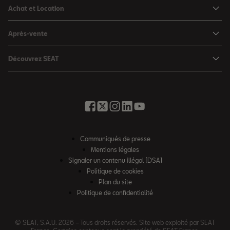
Nouvelle Ibiza
Achat et Location
Nouvelle Arona
Configurateur
Après-vente
Leon 5 portes
Nos offres du moment
Rendez-vous en atelier
Leon Sportstourer
Découvrez SEAT
Nos SEAT neuves en stock
Services en ligne SEAT CONNECT
Ateca
Notre Philosophie
Nos SEAT d'occasion en stock
Assistance et Garantie
Foire aux questions
Nos offres LLD Particuliers
Rappel des airbags Takata
Glossaire des termes auto
SEAT for Business
Opérateurs indépendants
Contactez-nous
Nos offres LLD Fleet
Communiqués de presse
Contrat d'entretien SEAT
Recrutement
Mentions légales
Solutions de financement
Nos offres entretien
Signaler un contenu illégal (DSA)
Accessibilité
SEAT Financial Services
Politique de cookies
Charteco
Plan du site
Règlement européen sur les données
Politique de confidentialité
Loi AGEC
Véhicules hors d’usage
© SEAT, S.A.U. 2026 – Tous droits réservés. Site web exploité par SEAT