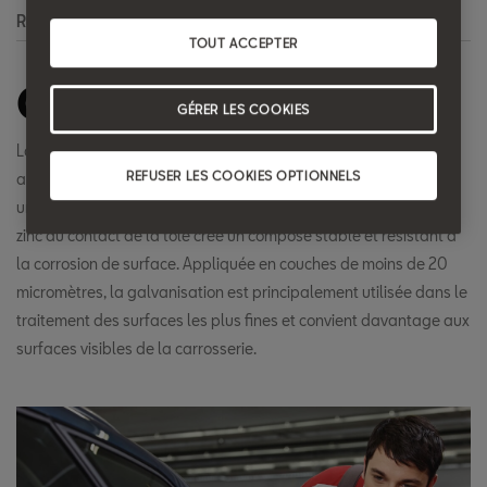
Recherche
TOUT ACCEPTER
Galvanisation
GÉRER LES COOKIES
La galvanisation est la méthode la plus fiable de protection
REFUSER LES COOKIES OPTIONNELS
anticorrosion de la tôlerie. La galvanisation consiste à recouvrir
une pièce métallique d'une fine couche de zinc. La réaction du
zinc au contact de la tôle crée un composé stable et résistant à
la corrosion de surface. Appliquée en couches de moins de 20
micromètres, la galvanisation est principalement utilisée dans le
traitement des surfaces les plus fines et convient davantage aux
surfaces visibles de la carrosserie.