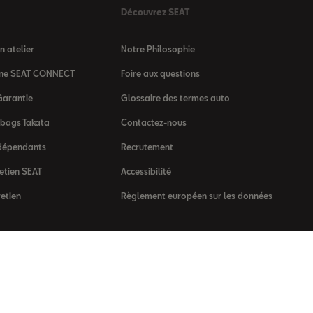
Découvrez SEAT
 atelier
Notre Philosophie
igne SEAT CONNECT
Foire aux questions
Garantie
Glossaire des termes auto
rbags Takata
Contactez-nous
dépendants
Recrutement
etien SEAT
Accessibilité
retien
Règlement européen sur les données
 d’usage