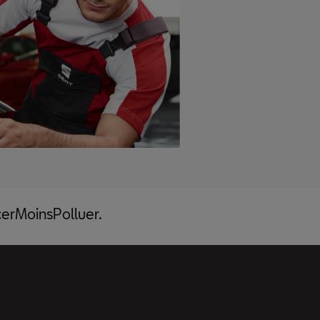
acerMoinsPolluer.