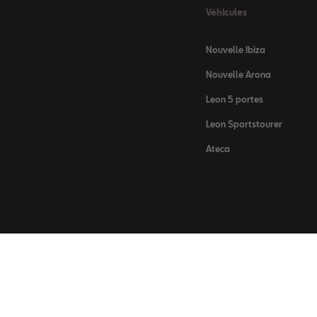
Véhicules
Nouvelle Ibiza
Nouvelle Arona
Leon 5 portes
Leon Sportstourer
Ateca