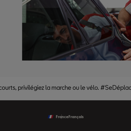
 courts, privilégiez la marche ou le vélo. #SeDépl
France
Français