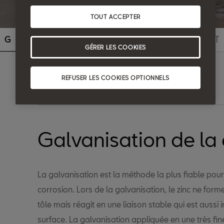
TOUT ACCEPTER
G
H
I
J
K
L
M
N
O
P
Q
R
S
T
GÉRER LES COOKIES
REFUSER LES COOKIES OPTIONNELS
Search
Galvanisation de la 
La galvanisation est la méthode la plus fiable pour 
corrosion. Lors de la galvanisation, le zinc ne for
tôle mais réagit en une liaison stable qui est auss
surface. La galvanisation appliquée en une très f