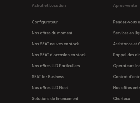
Achat et Location
Après-vente
Configurateur
Rendez-vous en
Nos offres du moment
Services en l
Nos SEAT neuves en stock
Assistance et 
Nos SEAT d'occasion en stock
Rappel des ai
Nos offres LLD Particuliers
Opérateurs in
SEAT for Business
Contrat d'entr
Nos offres LLD Fleet
Nos offres ent
Solutions de financement
Charteco
SEAT Financial Services
Loi AGEC
Véhicules hors