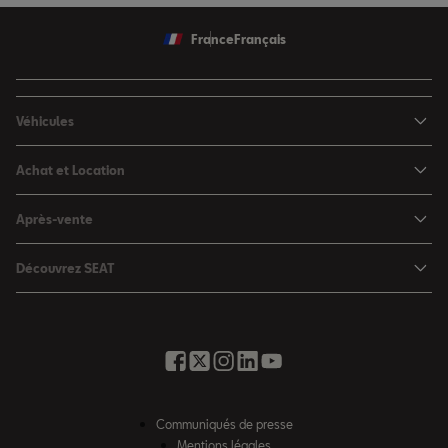
France
Français
Véhicules
Nouvelle Ibiza
Achat et Location
Nouvelle Arona
Configurateur
Après-vente
Leon 5 portes
Nos offres du moment
Rendez-vous en atelier
Leon Sportstourer
Découvrez SEAT
Nos SEAT neuves en stock
Services en ligne SEAT CONNECT
Ateca
Notre Philosophie
Nos SEAT d'occasion en stock
Assistance et Garantie
Foire aux questions
Nos offres LLD Particuliers
Rappel des airbags Takata
Glossaire des termes auto
SEAT for Business
Opérateurs indépendants
Contactez-nous
Nos offres LLD Fleet
Communiqués de presse
Contrat d'entretien SEAT
Recrutement
Mentions légales