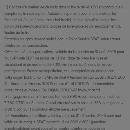
(1) Contrat d’entretien de 24 mois dans la limite de 40 000 km parcourus à
compter de la souscription. Valable uniquement pour l’huile moteur, les
filtres (à air / huile / carburant / habitacle), les bougies d’allumage, les
balais d’essuie-glace avant, la dose de lave-glace et un remplacement du
liquide de frein.
Entretien obligatoirement réalisé par un Point Service SEAT, selon carnet
d’entretien du constructeur.
Offre réservée aux particuliers , valable du 1er janvier au 31 août 2026 pour
tout véhicule SEAT de moins de 13 ans (date de première mise en
circulation) et de moins de 220 000 km immatriculé, dans le réseau
participant en France métropolitaine, et si acceptation du dossier par
Volkswagen Bank Gmbh, SARL de droit Allemand au capital de 318 279 200
€ – Succursale France, RCS Pontoise n°451 618 904 – Intermédiaire
d’assurance européen : D-HNQM-UQ9MO-22 (
www.orias.fr
).
(2) Engagement sur 24 mois au tarif de 29,90 € par mois, soit un coût de
717,60 € TTC sur 24 mois. Calcul effectué sur la base de 365 jours par an =
0,98 € par jour. Facturation établie mensuellement.
(3) Promotions conseillées valables jusqu’au 31 décembre 2026 pour tout
véhicule de marque SEAT immatriculé de 2019 à 2021 (première
immatriculation) ayant souscrit un contrat d’entretien auprès de