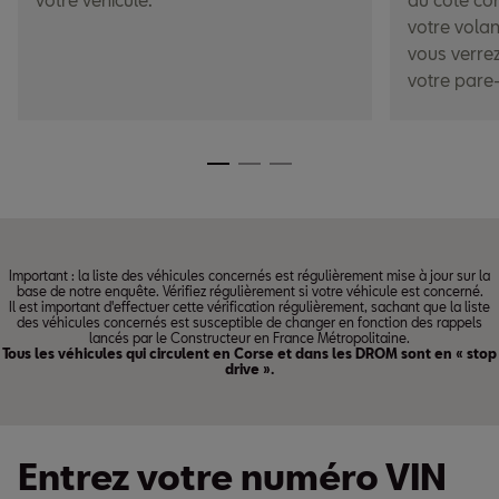
votre volan
vous verrez
votre pare-
Important : la liste des véhicules concernés est régulièrement mise à jour sur la
base de notre enquête. Vérifiez régulièrement si votre véhicule est concerné.
Il est important d'effectuer cette vérification régulièrement, sachant que la liste
des véhicules concernés est susceptible de changer en fonction des rappels
lancés par le Constructeur en France Métropolitaine.
Tous les véhicules qui circulent en Corse et dans les DROM sont en « stop
drive ».
Entrez votre numéro VIN