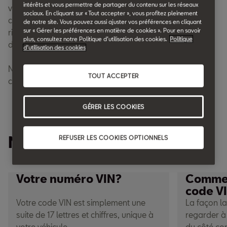
intérêts et vous permettre de partager du contenu sur les réseaux
vos airbags deviennent dangereux et nécessitent d'être
sociaux. En cliquant sur « Tout accepter », vous profitez pleinement
changés ou réparés car ils pourraient augmenter le
de notre site. Vous pouvez aussi ajuster vos préférences en cliquant
sur « Gérer les préférences en matière de cookies ». Pour en savoir
risque de blessures pour vous et vos passagers en cas
plus, consultez notre Politique d’utilisation des cookies.
Politique
d'accident.
d’utilisation des cookies
Nous vous invitons à vérifier si votre véhicule est
TOUT ACCEPTER
concerné en saisissant son numéro de série (ou VIN).
GÉRER LES COOKIES
Numéro de série (VIN)
REFUSER LES COOKIES OPTIONNELS
Votre numéro VIN?
Commen
code V
Votre code VIN est simplement une
La façon la
suite de 17 lettres et chiffres, unique à
regarder à 
votre véhicule.
du côté co