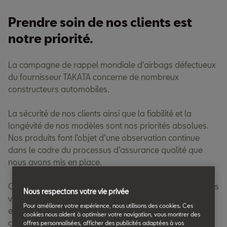
Prendre soin de nos clients est
notre priorité.
La campagne de rappel mondiale d'airbags défectueux
du fournisseur TAKATA concerne de nombreux
constructeurs automobiles.
La sécurité de nos clients ainsi que la fiabilité et la
longévité de nos modèles sont nos priorités absolues.
Nos produits font l’objet d’une observation continue
dans le cadre du processus d’assurance qualité que
nous avons mis en place.
Chez SEAT ces airbags ont été installés sur des véhicules
Nous respectons votre vie privée
vendus en France entre 2009 et 2018. Si votre véhicule
Pour améliorer votre expérience, nous utilisons des cookies. Ces
en est équipé, il est possible qu'avec le temps et
cookies nous aident à optimiser votre navigation, vous montrer des
certaines influences climatiques (chaleur et humidité),
offres personnalisées, afficher des publicités adaptées à vos