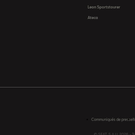
Leon Sportstourer
Ateca
Communiqués de presse
M
© SEAT, S.A.U. 2026 – To