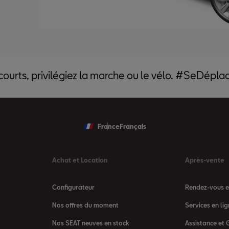
 courts, privilégiez la marche ou le vélo. #SeDépl
France
Français
Achat et Location
Après-vente
Configurateur
Rendez-vous en
Nos offres du moment
Services en l
Nos SEAT neuves en stock
Assistance et 