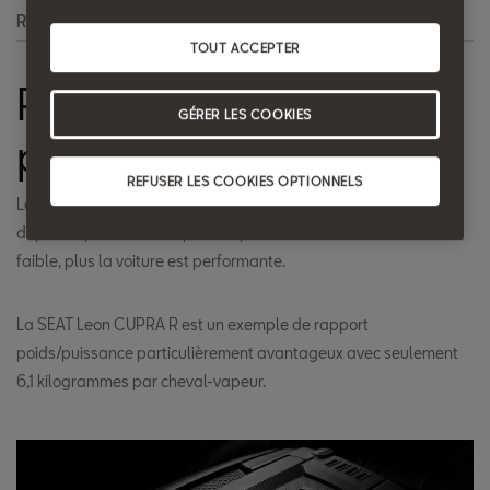
Recherche
TOUT ACCEPTER
Rapport
GÉRER LES COOKIES
poids/puissance
REFUSER LES COOKIES OPTIONNELS
Le rapport poids/puissance d'une voiture indique le poids à
déplacer par cheval-vapeur ou par kilowatt. Plus la valeur est
faible, plus la voiture est performante.
La SEAT Leon CUPRA R est un exemple de rapport
poids/puissance particulièrement avantageux avec seulement
6,1 kilogrammes par cheval-vapeur.