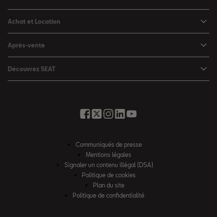
Nouvelle Ibiza
Achat et Location
Nouvelle Arona
Configurateur
Après-vente
Leon 5 portes
Nos offres du moment
Rendez-vous en atelier
Leon Sportstourer
Découvrez SEAT
Nos SEAT neuves en stock
Services en ligne SEAT CONNECT
Ateca
Notre Philosophie
Nos SEAT d'occasion en stock
Assistance et Garantie
Foire aux questions
Nos offres LLD Particuliers
Rappel des airbags Takata
Glossaire des termes auto
SEAT for Business
Opérateurs indépendants
Contactez-nous
Nos offres LLD Fleet
Communiqués de presse
Contrat d'entretien SEAT
Recrutement
Mentions légales
Solutions de financement
Nos offres entretien
Signaler un contenu illégal (DSA)
Accessibilité
SEAT Financial Services
Politique de cookies
Charteco
Plan du site
Règlement européen sur les données
Politique de confidentialité
Loi AGEC
Véhicules hors d’usage