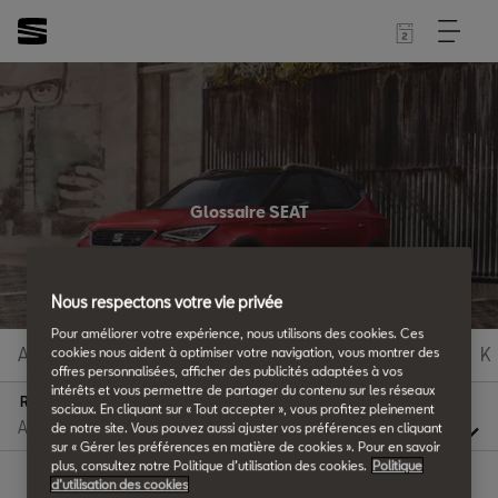
Glossaire SEAT
Tous les détails.
Nous respectons votre vie privée
Pour améliorer votre expérience, nous utilisons des cookies. Ces
A
B
C
D
E
F
G
H
I
J
K
cookies nous aident à optimiser votre navigation, vous montrer des
offres personnalisées, afficher des publicités adaptées à vos
intérêts et vous permettre de partager du contenu sur les réseaux
R
sociaux. En cliquant sur « Tout accepter », vous profitez pleinement
de notre site. Vous pouvez aussi ajuster vos préférences en cliquant
sur « Gérer les préférences en matière de cookies ». Pour en savoir
plus, consultez notre Politique d’utilisation des cookies.
Politique
d’utilisation des cookies