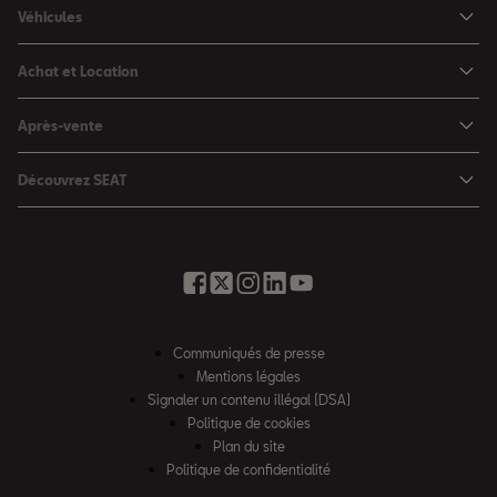
Véhicules
Nouvelle Ibiza
Achat et Location
Nouvelle Arona
Configurateur
Après-vente
Leon 5 portes
Nos offres du moment
Rendez-vous en atelier
Leon Sportstourer
Découvrez SEAT
Nos SEAT neuves en stock
Services en ligne SEAT CONNECT
Ateca
Notre Philosophie
Nos SEAT d'occasion en stock
Assistance et Garantie
Foire aux questions
Nos offres LLD Particuliers
Rappel des airbags Takata
Glossaire des termes auto
SEAT for Business
Opérateurs indépendants
Contactez-nous
Nos offres LLD Fleet
Communiqués de presse
Contrat d'entretien SEAT
Recrutement
Mentions légales
Solutions de financement
Nos offres entretien
Signaler un contenu illégal (DSA)
Accessibilité
SEAT Financial Services
Politique de cookies
Charteco
Plan du site
Règlement européen sur les données
Politique de confidentialité
Loi AGEC