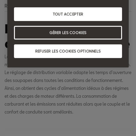
Recherche
TOUT ACCEPTER
Réglage de
GÉRER LES COOKIES
distribution variable
REFUSER LES COOKIES OPTIONNELS
Lorsqu'il tourne, l'arbre à cames actionne les soupapes au bon
moment et dans le bon ordre pour piloter le cycle d’alimentation.
Le réglage de distribution variable adapte les temps d'ouverture
des soupapes dans toutes les conditions de fonctionnement.
Ainsi, on obtient des cycles d'alimentation idéaux à des régimes
et des charges de moteur différents. La consommation de
carburant et les émissions sont réduites alors que le couple et le
confort de conduite sont améliorés.