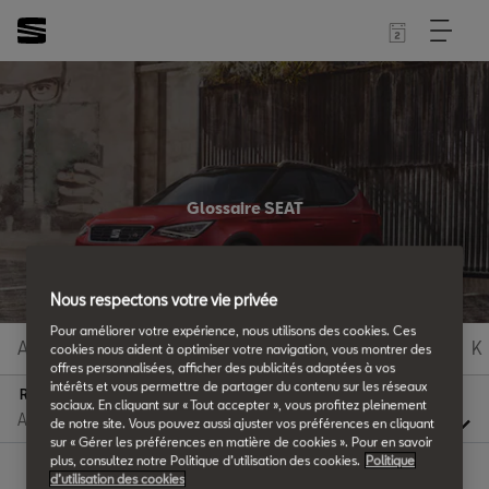
Glossaire SEAT
Tous les détails.
Nous respectons votre vie privée
Pour améliorer votre expérience, nous utilisons des cookies. Ces
A
B
C
D
E
F
G
H
I
J
K
cookies nous aident à optimiser votre navigation, vous montrer des
offres personnalisées, afficher des publicités adaptées à vos
intérêts et vous permettre de partager du contenu sur les réseaux
R
sociaux. En cliquant sur « Tout accepter », vous profitez pleinement
de notre site. Vous pouvez aussi ajuster vos préférences en cliquant
sur « Gérer les préférences en matière de cookies ». Pour en savoir
plus, consultez notre Politique d’utilisation des cookies.
Politique
d’utilisation des cookies