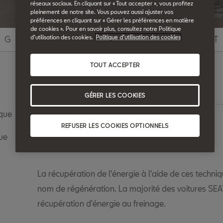
réseaux sociaux. En cliquant sur « Tout accepter », vous profitez
pleinement de notre site. Vous pouvez aussi ajuster vos
préférences en cliquant sur « Gérer les préférences en matière
de cookies ». Pour en savoir plus, consultez notre Politique
d’utilisation des cookies.
Politique d’utilisation des cookies
G
H
I
J
K
L
M
N
O
P
Q
R
S
T
TOUT ACCEPTER
Recherche
GÉRER LES COOKIES
ique
REFUSER LES COOKIES OPTIONNELS
Régénération
ue
La récupération de l'énergie à l'aide de ces techn
nom de régénération. La majorité des voitures SE
récupération d'énergie au freinage.