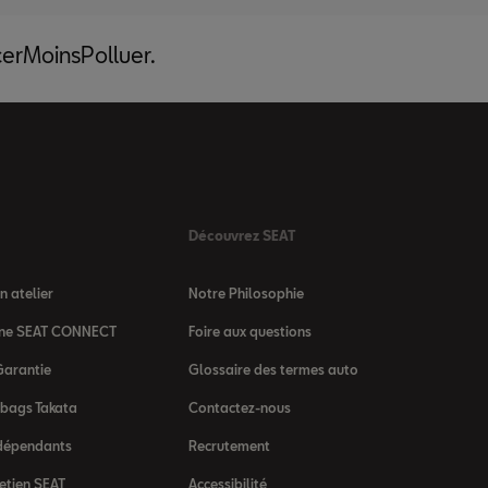
acerMoinsPolluer.
Découvrez SEAT
 atelier
Notre Philosophie
igne SEAT CONNECT
Foire aux questions
Garantie
Glossaire des termes auto
rbags Takata
Contactez-nous
dépendants
Recrutement
etien SEAT
Accessibilité