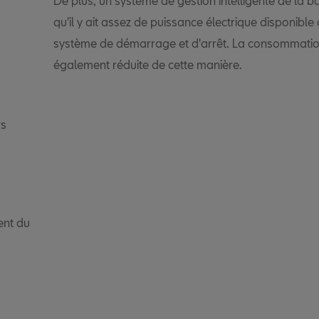
De plus, un système de gestion intelligente de la 
qu'il y ait assez de puissance électrique disponible 
système de démarrage et d'arrêt. La consommatio
également réduite de cette manière.
rs
ent du