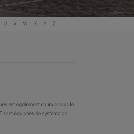
U
V
W
X
Y
Z
iques est également connue sous le
AT sont équipées de système de