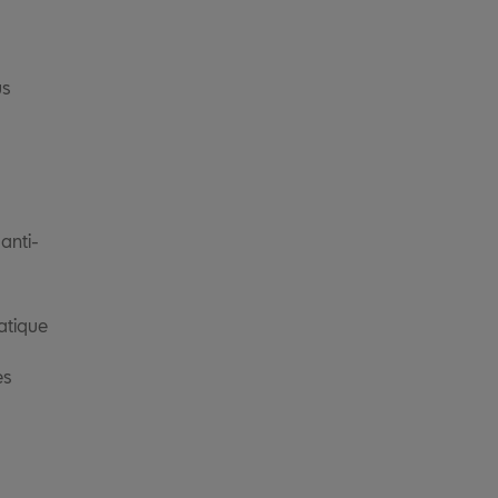
us
 anti-
atique
es