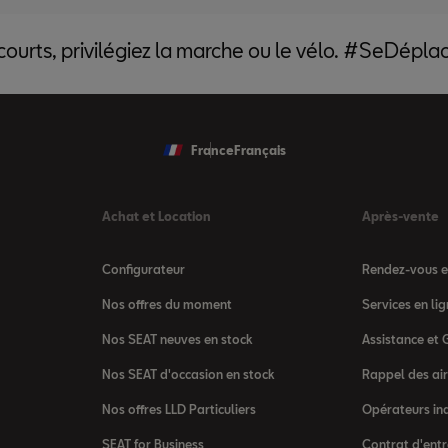
 courts, privilégiez la marche ou le vélo. #SeDépl
France
Français
Achat et Location
Après-vente
Configurateur
Rendez-vous en
Nos offres du moment
Services en l
Nos SEAT neuves en stock
Assistance et 
Nos SEAT d'occasion en stock
Rappel des ai
Nos offres LLD Particuliers
Opérateurs in
SEAT for Business
Contrat d'entr