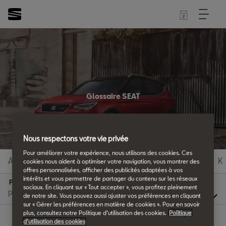
Glossaire SEAT
Tous les détails.
Nous respectons votre vie privée
Pour améliorer votre expérience, nous utilisons des cookies. Ces
A
B
C
D
E
F
G
H
I
J
K
cookies nous aident à optimiser votre navigation, vous montrer des
offres personnalisées, afficher des publicités adaptées à vos
intérêts et vous permettre de partager du contenu sur les réseaux
P
sociaux. En cliquant sur « Tout accepter », vous profitez pleinement
de notre site. Vous pouvez aussi ajuster vos préférences en cliquant
sur « Gérer les préférences en matière de cookies ». Pour en savoir
plus, consultez notre Politique d’utilisation des cookies.
Politique
d’utilisation des cookies