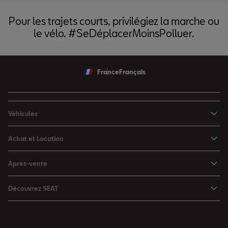
Pour les trajets courts, privilégiez la marche ou
le vélo. #SeDéplacerMoinsPolluer.
France
Français
Véhicules
Nouvelle Ibiza
Achat et Location
Nouvelle Arona
Configurateur
Après-vente
Leon 5 portes
Nos offres du moment
Rendez-vous en atelier
Leon Sportstourer
Découvrez SEAT
Nos SEAT neuves en stock
Services en ligne SEAT CONNECT
Ateca
Notre Philosophie
Nos SEAT d'occasion en stock
Assistance et Garantie
Foire aux questions
Nos offres LLD Particuliers