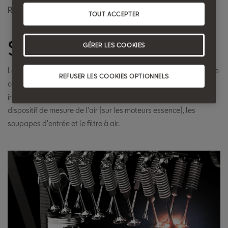
Recherche
TOUT ACCEPTER
Système d'admission
GÉRER LES COOKIES
Les composants d'un moteur chargés d'alimenter la chambre de
REFUSER LES COOKIES OPTIONNELS
combustion en air et en carburant. Ce système inclut des
injecteurs, la tubulure d’admission, le boîtier papillon et le
dispositif de mesure de l'air (sur les moteurs essence), les
soupapes d'entrée et le filtre à air.