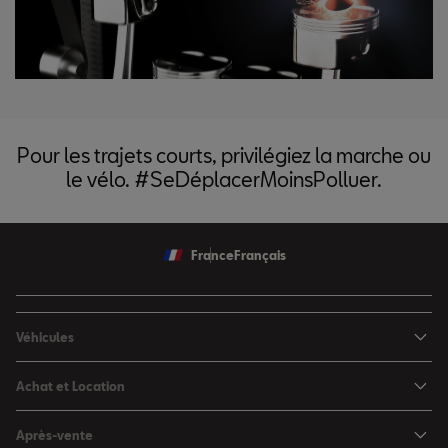
Pour les trajets courts, privilégiez la marche ou
le vélo. #SeDéplacerMoinsPolluer.
France
Français
Véhicules
Nouvelle Ibiza
Achat et Location
Nouvelle Arona
Configurateur
Après-vente
Leon 5 portes