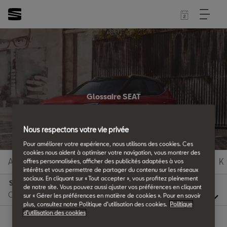
Glossaire SEAT
Tous les détails.
Nous respectons votre vie privée
Pour améliorer votre expérience, nous utilisons des cookies. Ces
cookies nous aident à optimiser votre navigation, vous montrer des
A
B
C
D
E
F
G
H
I
J
K
offres personnalisées, afficher des publicités adaptées à vos
intérêts et vous permettre de partager du contenu sur les réseaux
sociaux. En cliquant sur « Tout accepter », vous profitez pleinement
S
de notre site. Vous pouvez aussi ajuster vos préférences en cliquant
sur « Gérer les préférences en matière de cookies ». Pour en savoir
plus, consultez notre Politique d’utilisation des cookies.
Politique
d’utilisation des cookies