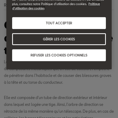
plus, consultez notre Politique d’utilisation des cookies.
Politique
Recherche
d’utilisation des cookies
Colonne de
TOUT ACCEPTER
direction de sécurité
GÉRER LES COOKIES
télescopique
REFUSER LES COOKIES OPTIONNELS
La colonne de direction de sécurité télescopique est constituée
de composants mécaniques qui, en cas de collision, l'empêche
de pénétrer dans l'habitacle et de causer des blessures graves
à la tête et au torse du conducteur.
Elle est composée d'un tube de direction extérieur et intérieur
dans lequel est logée une tige. Ainsi, l'arbre de direction se
rétracte de la même manière qu'un télescope. De plus, en cas de