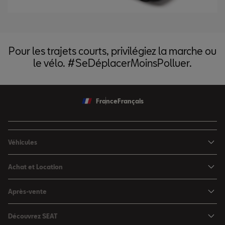
Pour les trajets courts, privilégiez la marche ou
le vélo. #SeDéplacerMoinsPolluer.
France
Français
Véhicules
Nouvelle Ibiza
Achat et Location
Nouvelle Arona
Configurateur
Après-vente
Leon 5 portes
Nos offres du moment
Rendez-vous en atelier
Leon Sportstourer
Découvrez SEAT
Nos SEAT neuves en stock