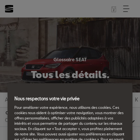
Glossaire SEAT
Tous les détails.
Nous respectons votre vie privée
A
B
C
D
E
F
G
H
I
J
K
Pour améliorer votre expérience, nous utilisons des cookies. Ces
cookies nous aident à optimiser votre navigation, vous montrer des
C
offres personnalisées, afficher des publicités adaptées à vos
intérêts et vous permettre de partager du contenu sur les réseaux
sociaux. En cliquant sur « Tout accepter », vous profitez pleinement
de notre site. Vous pouvez aussi ajuster vos préférences en cliquant
sur « Gérer les préférences en matière de cookies ». Pour en savoir