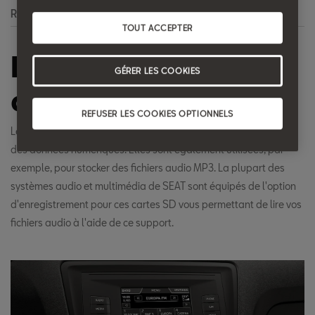
Recherche
TOUT ACCEPTER
Logement de la
GÉRER LES COOKIES
carte SD
REFUSER LES COOKIES OPTIONNELS
Les cartes SD sont utilisées par divers appareils pour stocker
des données numériques. Elles sont également utilisées, par
exemple, pour stocker des fichiers audio MP3. La plupart des
systèmes audio et multimédia de SEAT sont équipés de l'option
d'enregistrement pour ces cartes SD vous permettant de lire vos
fichiers audio à l'aide de ce support.