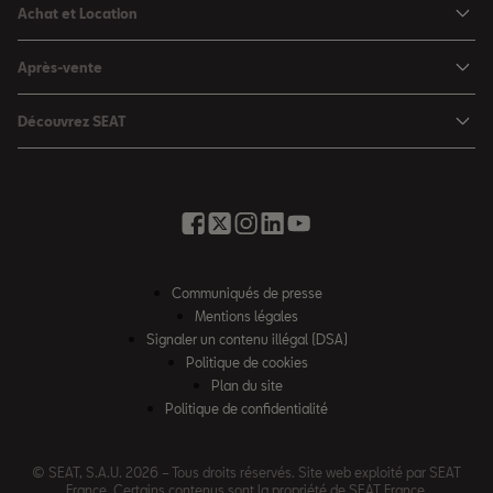
Achat et Location
Nouvelle Arona
Configurateur
Après-vente
Leon 5 portes
Nos offres du moment
Rendez-vous en atelier
Leon Sportstourer
Découvrez SEAT
Nos SEAT neuves en stock
Services en ligne SEAT CONNECT
Ateca
Notre Philosophie
Nos SEAT d'occasion en stock
Assistance et Garantie
Foire aux questions
Nos offres LLD Particuliers
Rappel des airbags Takata
Glossaire des termes auto
SEAT for Business
Opérateurs indépendants
Contactez-nous
Nos offres LLD Fleet
Communiqués de presse
Contrat d'entretien SEAT
Recrutement
Mentions légales
Solutions de financement
Nos offres entretien
Signaler un contenu illégal (DSA)
Accessibilité
SEAT Financial Services
Politique de cookies
Charteco
Plan du site
Règlement européen sur les données
Politique de confidentialité
Loi AGEC
Véhicules hors d’usage
© SEAT, S.A.U. 2026 – Tous droits réservés. Site web exploité par SEAT
France. Certains contenus sont la propriété de SEAT France.