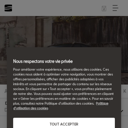
Glossaire SEAT
Nous respectons votre vie privée
Tous les détails.
Pour améliorer votre expérience, nous utilisons des cookies. Ces
cookies nous aident à optimiser votre navigation, vous montrer des
offres personnalisées, afficher des publicités adaptées à vos
intérêts et vous permettre de partager du contenu sur les réseaux
sociaux. En cliquant sur « Tout accepter », vous profitez pleinement
A
B
C
D
E
F
G
H
I
J
K
de notre site. Vous pouvez aussi ajuster vos préférences en cliquant
sur « Gérer les préférences en matière de cookies ». Pour en savoir
D
plus, consultez notre Politique d’utilisation des cookies.
Politique
d’utilisation des cookies
TOUT ACCEPTER