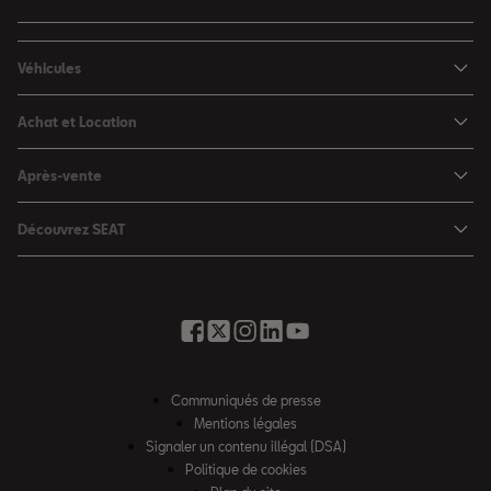
Véhicules
Nouvelle Ibiza
Achat et Location
Nouvelle Arona
Configurateur
Après-vente
Leon 5 portes
Nos offres du moment
Rendez-vous en atelier
Leon Sportstourer
Découvrez SEAT
Nos SEAT neuves en stock
Services en ligne SEAT CONNECT
Ateca
Notre Philosophie
Nos SEAT d'occasion en stock
Assistance et Garantie
Foire aux questions
Nos offres LLD Particuliers
Rappel des airbags Takata
Glossaire des termes auto
SEAT for Business
Opérateurs indépendants
Contactez-nous
Nos offres LLD Fleet
Communiqués de presse
Contrat d'entretien SEAT
Recrutement
Mentions légales
Solutions de financement
Nos offres entretien
Signaler un contenu illégal (DSA)
Accessibilité
SEAT Financial Services
Politique de cookies
Charteco