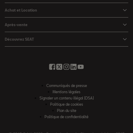
Nouvelle Ibiza
Achat et Location
Nouvelle Arona
Configurateur
Après-vente
Leon 5 portes
Nos offres du moment
Rendez-vous en atelier
Leon Sportstourer
Découvrez SEAT
Nos SEAT neuves en stock
Services en ligne SEAT CONNECT
Ateca
Notre Philosophie
Nos SEAT d'occasion en stock
Assistance et Garantie
Foire aux questions
Nos offres LLD Particuliers
Rappel des airbags Takata
Glossaire des termes auto
SEAT for Business
Opérateurs indépendants
Contactez-nous
Nos offres LLD Fleet
Communiqués de presse
Contrat d'entretien SEAT
Recrutement
Mentions légales
Solutions de financement
Nos offres entretien
Signaler un contenu illégal (DSA)
Accessibilité
SEAT Financial Services
Politique de cookies
Charteco
Plan du site
Règlement européen sur les données
Politique de confidentialité
Loi AGEC
Véhicules hors d’usage