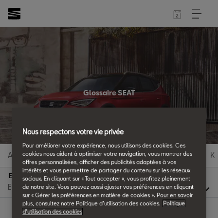
Glossaire SEAT
Tous les détails.
Nous respectons votre vie privée
Pour améliorer votre expérience, nous utilisons des cookies. Ces
cookies nous aident à optimiser votre navigation, vous montrer des
A
B
C
D
E
F
G
H
I
J
K
offres personnalisées, afficher des publicités adaptées à vos
intérêts et vous permettre de partager du contenu sur les réseaux
E
sociaux. En cliquant sur « Tout accepter », vous profitez pleinement
de notre site. Vous pouvez aussi ajuster vos préférences en cliquant
sur « Gérer les préférences en matière de cookies ». Pour en savoir
plus, consultez notre Politique d’utilisation des cookies.
Politique
d’utilisation des cookies