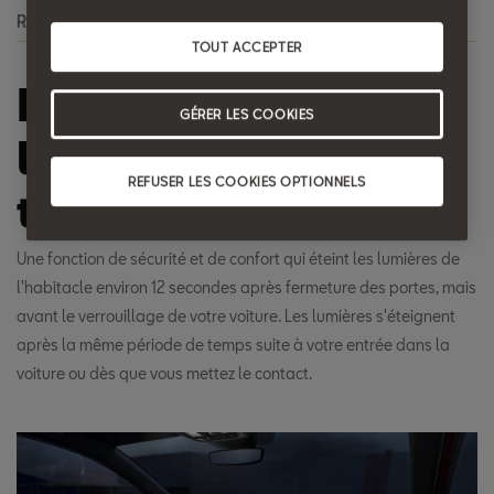
Recherche
TOUT ACCEPTER
Éclairage de
GÉRER LES COOKIES
l'habitacle
REFUSER LES COOKIES OPTIONNELS
temporisé
Une fonction de sécurité et de confort qui éteint les lumières de
l'habitacle environ 12 secondes après fermeture des portes, mais
avant le verrouillage de votre voiture. Les lumières s'éteignent
après la même période de temps suite à votre entrée dans la
voiture ou dès que vous mettez le contact.