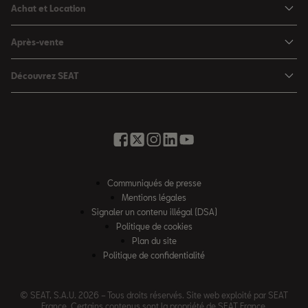
Achat et Location
Nouvelle Arona
Configurateur
Après-vente
Leon 5 portes
Nos offres du moment
Rendez-vous en atelier
Leon Sportstourer
Découvrez SEAT
Nos SEAT neuves en stock
Services en ligne SEAT CONNECT
Ateca
Notre Philosophie
Nos SEAT d'occasion en stock
Assistance et Garantie
Foire aux questions
Nos offres LLD Particuliers
Rappel des airbags Takata
Glossaire des termes auto
SEAT for Business
Opérateurs indépendants
Contactez-nous
Nos offres LLD Fleet
Communiqués de presse
Contrat d'entretien SEAT
Recrutement
Mentions légales
Solutions de financement
Nos offres entretien
Signaler un contenu illégal (DSA)
Accessibilité
SEAT Financial Services
Politique de cookies
Charteco
Plan du site
Règlement européen sur les données
Politique de confidentialité
Loi AGEC
Véhicules hors d’usage
© SEAT, S.A.U. 2026 – Tous droits réservés. Site web exploité par SEAT
France. Certains contenus sont la propriété de SEAT France.