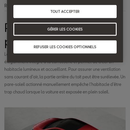
Recherche
TOUT ACCEPTER
Panneau de vitres
GÉRER LES COOKIES
panoramiques
REFUSER LES COOKIES OPTIONNELS
Le panneau de vitres panoramiques de la nouvelle Ibiza est
élégamment intégré à la carrosserie et permet de créer un
habitacle lumineux et accueillant. Pour assurer une ventilation
sans courant d'air, la partie arrière du toit peut être surélevée. Un
pare-soleil actionné manuellement empêche l'habitacle d'être
trop chaud lorsque la voiture est exposée en plein soleil.