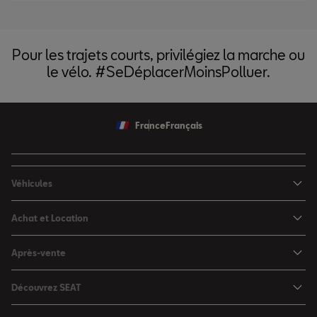
Pour les trajets courts, privilégiez la marche ou
le vélo. #SeDéplacerMoinsPolluer.
France
Français
Véhicules
Nouvelle Ibiza
Achat et Location
Nouvelle Arona
Configurateur
Après-vente
Leon 5 portes
Nos offres du moment
Rendez-vous en atelier
Leon Sportstourer
Découvrez SEAT
Nos SEAT neuves en stock
Services en ligne SEAT CONNECT
Ateca
Notre Philosophie