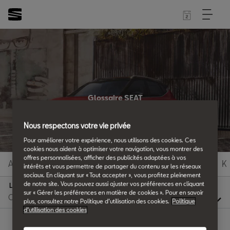
Glossaire SEAT
Tous les détails.
Nous respectons votre vie privée
Pour améliorer votre expérience, nous utilisons des cookies. Ces
cookies nous aident à optimiser votre navigation, vous montrer des
offres personnalisées, afficher des publicités adaptées à vos
A
B
C
D
E
F
G
H
I
J
K
intérêts et vous permettre de partager du contenu sur les réseaux
sociaux. En cliquant sur « Tout accepter », vous profitez pleinement
de notre site. Vous pouvez aussi ajuster vos préférences en cliquant
L
sur « Gérer les préférences en matière de cookies ». Pour en savoir
plus, consultez notre Politique d’utilisation des cookies.
Politique
d’utilisation des cookies