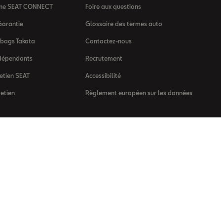
igne SEAT CONNECT
Foire aux questions
Garantie
Glossaire des termes auto
rbags Takata
Contactez-nous
dépendants
Recrutement
etien SEAT
Accessibilité
retien
Règlement européen sur les données
 d’usage