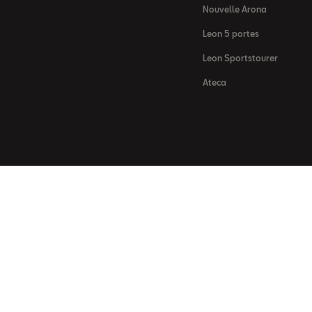
Nouvelle Arona
Leon 5 portes
Leon Sportstourer
Ateca