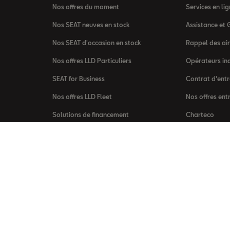
Nos offres du moment
Services en l
Nos SEAT neuves en stock
Assistance et 
Nos SEAT d'occasion en stock
Rappel des ai
Nos offres LLD Particuliers
Opérateurs in
SEAT for Business
Contrat d'entr
Nos offres LLD Fleet
Nos offres ent
Solutions de financement
Charteco
SEAT Financial Services
Loi AGEC
Véhicules hors