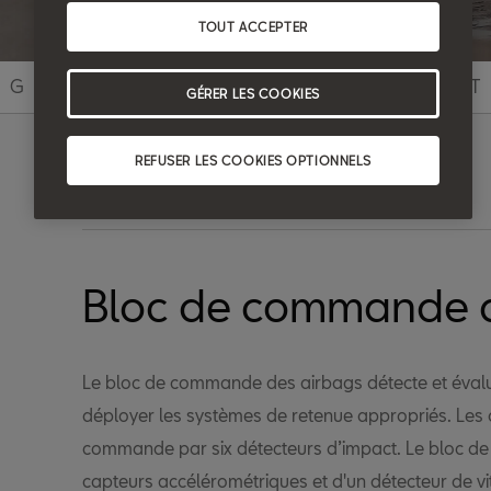
TOUT ACCEPTER
G
H
I
J
K
L
M
N
O
P
Q
R
S
T
GÉRER LES COOKIES
REFUSER LES COOKIES OPTIONNELS
Recherche
Bloc de commande 
Le bloc de commande des airbags détecte et évalu
déployer les systèmes de retenue appropriés. Les 
commande par six détecteurs d’impact. Le bloc d
capteurs accélérométriques et d'un détecteur de vi