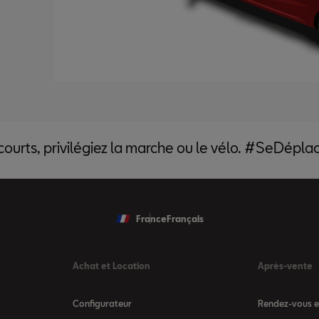
 courts, privilégiez la marche ou le vélo. #SeDépl
France
Français
Achat et Location
Après-vente
Configurateur
Rendez-vous en