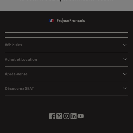
France
Français
Véhicules
Nouvelle Ibiza
Achat et Location
Nouvelle Arona
Configurateur
Après-vente
Leon 5 portes
Nos offres du moment
Rendez-vous en atelier
Leon Sportstourer
Découvrez SEAT
Nos SEAT neuves en stock
Services en ligne SEAT CONNECT
Ateca
Notre Philosophie
Nos SEAT d'occasion en stock
Assistance et Garantie
Foire aux questions
Nos offres LLD Particuliers
Rappel des airbags Takata
Glossaire des termes auto
SEAT for Business
Opérateurs indépendants
Contactez-nous
Nos offres LLD Fleet