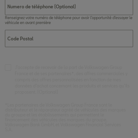
Numero de téléphone (Optional)
Renseignez votre numéro de téléphone pour avoir l’opportunité d’essayer le
véhicule en avant première
Code Postal
J’accepte de recevoir de la part de Volkswagen Group
France et de ses partenaires*, des offres commerciales y
compris des offres personnalisées en fonction de mes
données d’achat concernant les produits et services qu’ils
proposent.
(Optional)
*Les partenaires de Volkswagen Group France sont le
distributeur et le réparateur agréé de véhicules des marques
du groupe et les établissements qui permettent le
financement des véhicules des marques du groupe,
Volkswagen Bank GmbH, et Volkswagen Financial Services
S.A.