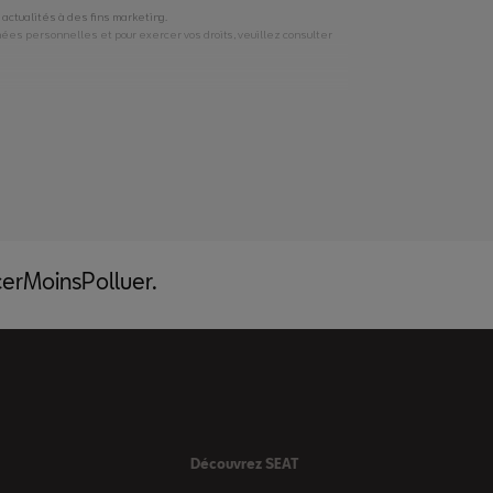
acerMoinsPolluer.
Découvrez SEAT