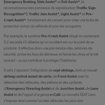
Emergency Braking
,
Side Assist*
et
Exit Assist*
, la
reconnaissance des panneaux de signalisation (
Traffic Sign
Recognition*)
,
Traffic Jam Assist*
,
Light Assist*
et
Pre-
Crash Assist*
, fonctionnent de concert pour créer une bulle de
protection autour du véhicule et pour les occupants.
Par exemple, le système
Pre-Crash Assist
réagit en seulement
0,2 seconde s'il détecte qu'un accident est sur le point de se
produire : il effectue alors une pré-tension des ceintures de
sécurité, active les feux de détresse, et ferme les vitres et le toit
ouvrant - ce qui contribue à protéger l'habitacle.
À cela s'ajoutent l'intégration de
sept airbags
, dont un nouvel
airbag central avant de série
, de
Front Assist
avec la
détection des véhicules, des piétons et des cyclistes,
d'
Emergency Steering Assist
et de
Junction Assist
, de
Lane
Assist
et de l'appel d'urgence
e-Call
. La nouvelle SEAT Leon
s'impose ainsi comme l'un des véhicules les plus sûrs