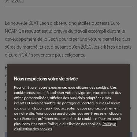
09.12.2020
La nouvelle SEAT Leon a obtenu cinq étoiles aux tests Euro
NCAP. Ce résultat est la preuve du travail accompli durant le
développement de la Leon pour créer une voiture parmi les plus
sûres du marché. Et ce, d'autant qu’en 2020, les critères de tests
d'Euro NCAP sont encore plus exigeants.
En effet, ceux-ci comptent une nouveauté importante cette
année avec la mise en place d'une barrière mobile déformable
Nous respectons votre vie privée
progressive lors du test de choc frontal en mouvement. Ce
Pour améliorer votre expérience, nous utilisons des cookies. Ces
nouveau protocole remplace celui de barrière déformable
cookies nous aident à optimiser votre navigation, vous montrer des
offres personnalisées, afficher des publicités adaptées à vos
décalée introduit en 1997. Il permet à l'organisation d'évaluer la
intérêts et vous permettre de partager du contenu sur les réseaux
protection des occupants à l'intérieur de la voiture, mais aussi la
sociaux. En cliquant sur « Tout accepter », vous profitez pleinement
de notre site. Vous pouvez aussi ajuster vos préférences en cliquant
contribution des structures frontales des voitures.
sur « Gérer les préférences en matière de cookies ». Pour en savoir
plus, consultez notre Politique d’utilisation des cookies.
Politique
d’utilisation des cookies