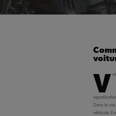
Comm
voitu
V
ot
signalisatio
Dans le cas
véhicule. Il