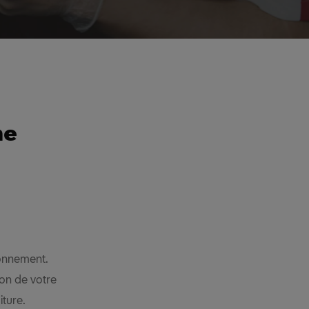
ne
tionnement.
ion de votre
iture.