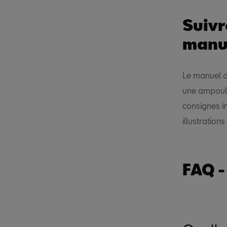
Suivr
manu
Le manuel d’
une ampoule
consignes i
illustration
FAQ -