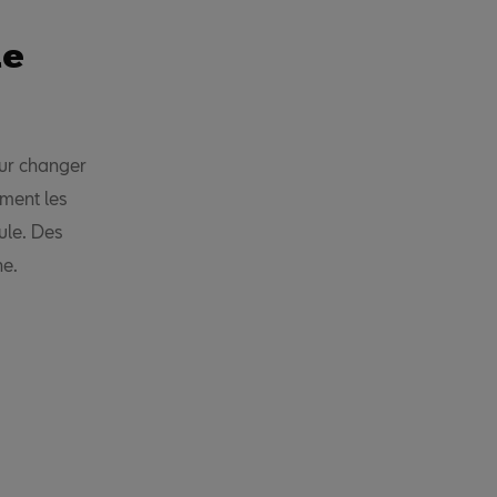
le
our changer
ment les
ule. Des
he.