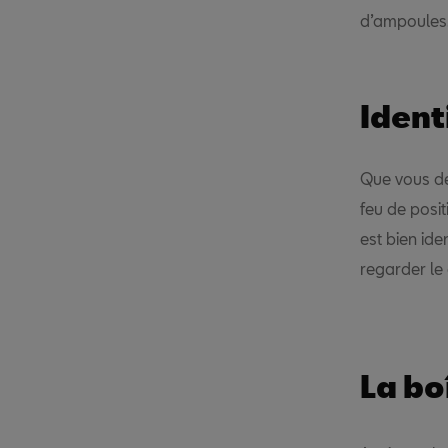
d’ampoules
Ident
Que vous d
feu de posi
est bien ide
regarder le 
La bo