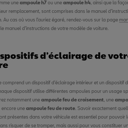
comme une
ampoule h7
ou une
ampoule h4
, ainsi que la faç
leur remplacement, sont comprises dans le manuel d’instruct
e. Au cas où vous l’auriez égaré, rendez-vous sur la page
man
le manuel d’instructions de votre modèle de voiture.
ispositifs d’éclairage de vot
re
e comprend un dispositif d’éclairage intérieur et un dispositif 
haque dispositif utilise différentes ampoules pour un usage sp
erez notamment une
ampoule feu de croisement
, une
ampou
 encore une
ampoule feu de route
. Savoir exactement quel
nt présentes dans votre véhicule est essentiel pour pouvoir 
ans risquer de se tromper, mais aussi pour vous constituer u