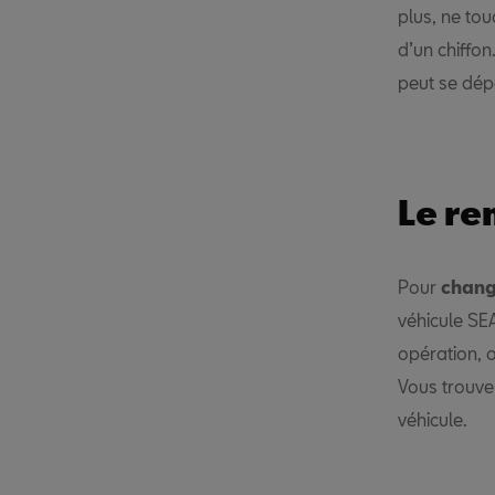
plus, ne to
d’un chiffon
peut se dépo
Le r
Pour
chang
véhicule SEA
opération, o
Vous trouver
véhicule.