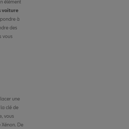
un élément
 voiture
espondre à
ndre des
s vous
placer une
la clé de
e, vous
e Xénon. De