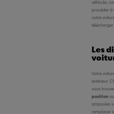
véhicule, 
procéder à 
votre voitur
télécharger 
Les d
voitu
Votre voitur
extérieur. C
vous trouv
position
ou
ampoules so
remplacer s