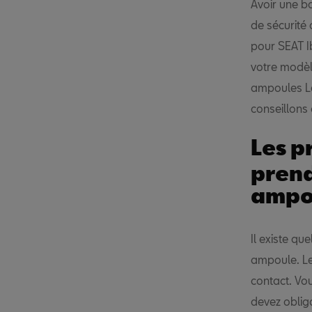
Avoir une b
de sécurité 
pour SEAT I
votre modèl
ampoules Le
conseillons
Les p
prend
ampo
Il existe q
ampoule. Le 
contact. Vo
devez oblig