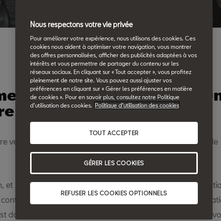
Conseils et informations
Nous respectons votre vie privée
Pour améliorer votre expérience, nous utilisons des cookies. Ces
cookies nous aident à optimiser votre navigation, vous montrer
des offres personnalisées, afficher des publicités adaptées à vos
intérêts et vous permettre de partager du contenu sur les
réseaux sociaux. En cliquant sur « Tout accepter », vous profitez
pleinement de notre site. Vous pouvez aussi ajuster vos
préférences en cliquant sur « Gérer les préférences en matière
ent changer l’ampoule d’u
de cookies ». Pour en savoir plus, consultez notre Politique
re
d’utilisation des cookies.
Politique d’utilisation des cookies
TOUT ACCEPTER
re
véhicule est doté de différents dispositifs d’éclairage et de
GÉRER LES COOKIES
n, et la loi vous oblige à les maintenir en parfait état de fonc
REFUSER LES COOKIES OPTIONNELS
 contraire, vous risquez une amende, mais aussi l’immobilisat
 est donc essentiel de savoir changer les ampoules de votre vo