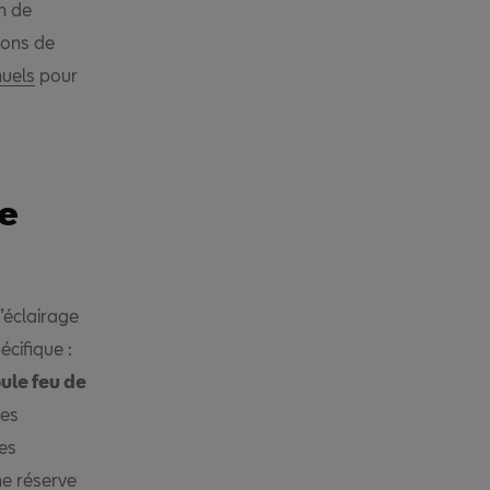
on de
ions de
uels
pour
re
d’éclairage
écifique :
le feu de
les
les
ne réserve