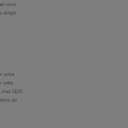
vez-vous
os doigts
r votre
r cette
 chez SEAT.
ctions du