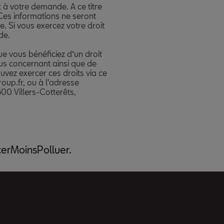
acerMoinsPolluer.